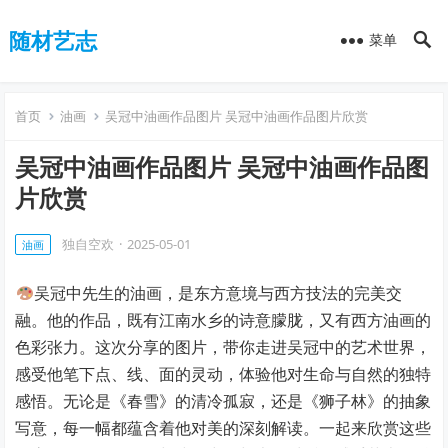
随材艺志
菜单
首页
油画
吴冠中油画作品图片 吴冠中油画作品图片欣赏
吴冠中油画作品图片 吴冠中油画作品图
片欣赏
独自空欢
·
2025-05-01
油画
吴冠中先生的油画，是东方意境与西方技法的完美交
融。他的作品，既有江南水乡的诗意朦胧，又有西方油画的
色彩张力。这次分享的图片，带你走进吴冠中的艺术世界，
感受他笔下点、线、面的灵动，体验他对生命与自然的独特
感悟。无论是《春雪》的清冷孤寂，还是《狮子林》的抽象
写意，每一幅都蕴含着他对美的深刻解读。一起来欣赏这些