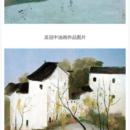
吴冠中油画作品图片