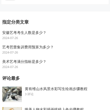
指定分类文章
安徽艺考考生人数是多少？
2024-07-26
艺考芭蕾集训费用预算为多少？
2024-07-26
美术艺考满分指标是多少？
2024-07-26
评论最多
黄有维山水风景水彩写生绘画步骤教程
3 评论
唯美人物水彩插画线稿上色步骤教程