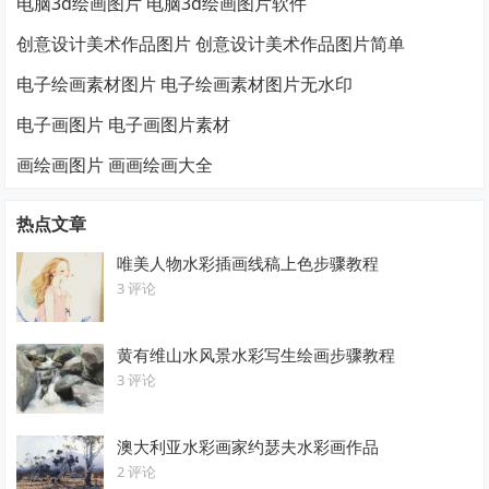
电脑3d绘画图片 电脑3d绘画图片软件
创意设计美术作品图片 创意设计美术作品图片简单
电子绘画素材图片 电子绘画素材图片无水印
电子画图片 电子画图片素材
画绘画图片 画画绘画大全
热点文章
唯美人物水彩插画线稿上色步骤教程
3 评论
黄有维山水风景水彩写生绘画步骤教程
3 评论
澳大利亚水彩画家约瑟夫水彩画作品
2 评论