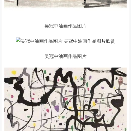
吴冠中油画作品图片
吴冠中油画作品图片