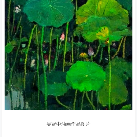
吴冠中油画作品图片