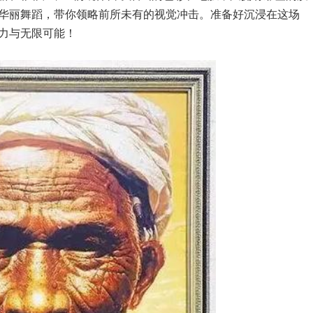
华丽舞蹈，带你领略前所未有的视觉冲击。准备好沉浸在这场
力与无限可能！