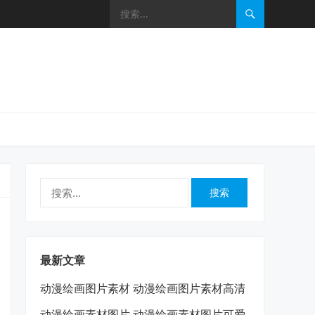
搜
索：
最新文章
动漫绘画图片素材 动漫绘画图片素材高清
动漫绘画素材图片 动漫绘画素材图片可爱