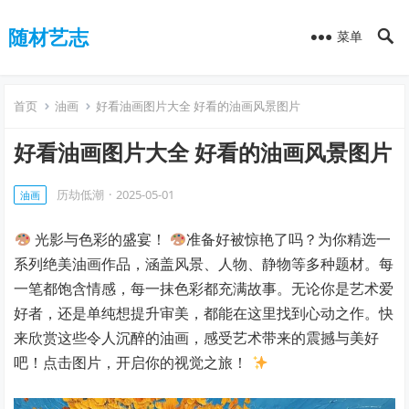
随材艺志
菜单
首页
油画
好看油画图片大全 好看的油画风景图片
好看油画图片大全 好看的油画风景图片
历劫低潮
·
2025-05-01
油画
光影与色彩的盛宴！
准备好被惊艳了吗？为你精选一
系列绝美油画作品，涵盖风景、人物、静物等多种题材。每
一笔都饱含情感，每一抹色彩都充满故事。无论你是艺术爱
好者，还是单纯想提升审美，都能在这里找到心动之作。快
来欣赏这些令人沉醉的油画，感受艺术带来的震撼与美好
吧！点击图片，开启你的视觉之旅！