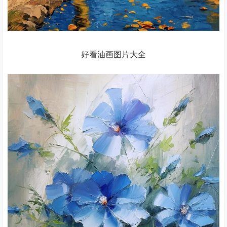
好看油画图片大全