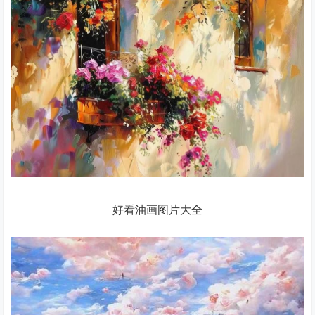
好看油画图片大全