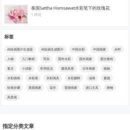
泰国Sattha Homsawat水彩笔下的玫瑰花
1 评论
标签
AI绘画图片生成器
AI绘画生成图片
中国水彩
中国画家
乡村
人物
入门教程
写实
国外水彩
国外画家
图文教程
复古
小清新
常用技法
建筑风景
日本画家
植物
水彩插画
水彩画
水彩画具
水彩颜料
油画
素描
绘画步骤
美国画家
花卉
英国画家
进口文具
静物
风景画
指定分类文章