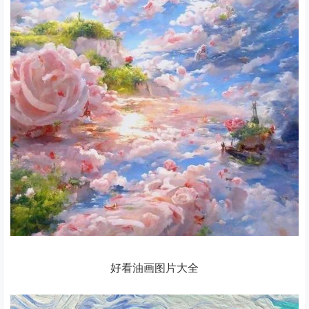
好看油画图片大全