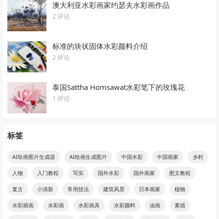
澳大利亚水彩画家约瑟夫水彩画作品
2 评论
标准的块状固体水彩颜料介绍
2 评论
泰国Sattha Homsawat水彩笔下的玫瑰花
1 评论
标签
AI绘画图片生成器
AI绘画生成图片
中国水彩
中国画家
乡村
人物
入门教程
写实
国外水彩
国外画家
图文教程
复古
小清新
常用技法
建筑风景
日本画家
植物
水彩插画
水彩画
水彩画具
水彩颜料
油画
素描