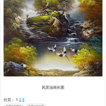
风景油画长图
分页：
1
2
3