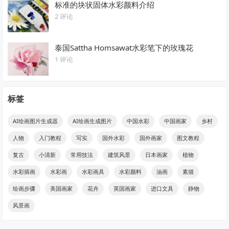
标准的块状固体水彩颜料介绍
2 评论
泰国Sattha Homsawat水彩笔下的玫瑰花
1 评论
标签
AI绘画图片生成器
AI绘画生成图片
中国水彩
中国画家
乡村
人物
入门教程
写实
国外水彩
国外画家
图文教程
复古
小清新
常用技法
建筑风景
日本画家
植物
水彩插画
水彩画
水彩画具
水彩颜料
油画
素描
绘画步骤
美国画家
花卉
英国画家
进口文具
静物
风景画