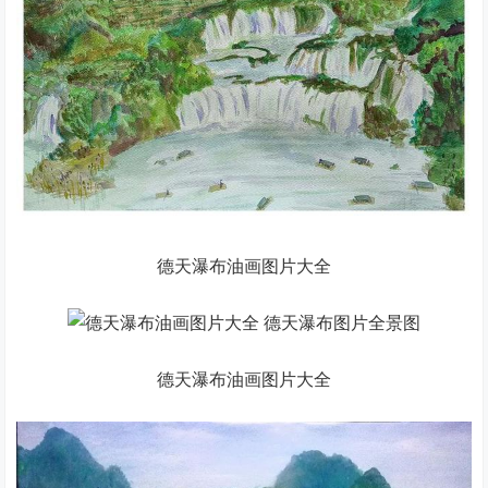
德天瀑布油画图片大全
德天瀑布油画图片大全