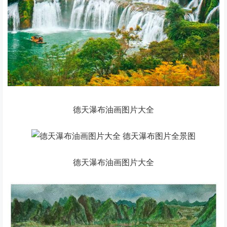
德天瀑布油画图片大全
德天瀑布油画图片大全