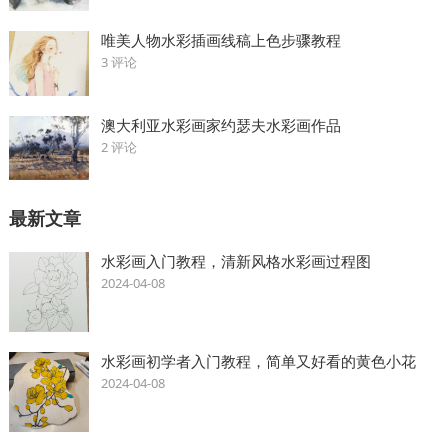
唯美人物水彩插画线稿上色步骤教程
3 评论
澳大利亚水彩画家约瑟夫水彩画作品
2 评论
最新文章
水彩画入门教程，清新风格水彩画过程图
2024-04-08
水彩画初学者入门教程，简单又好看的黄色小花
2024-04-08