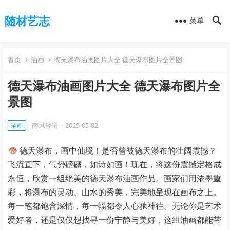
随材艺志
菜单
首页
油画
德天瀑布油画图片大全 德天瀑布图片全景图
德天瀑布油画图片大全 德天瀑布图片全
景图
南风轻语
·
2025-05-02
油画
德天瀑布，画中仙境！是否曾被德天瀑布的壮阔震撼？
飞流直下，气势磅礴，如诗如画！现在，将这份震撼定格成
永恒，欣赏一组绝美的德天瀑布油画作品。画家们用浓墨重
彩，将瀑布的灵动、山水的秀美，完美地呈现在画布之上。
每一笔都饱含深情，每一幅都令人心驰神往。无论你是艺术
爱好者，还是仅仅想找寻一份宁静与美好，这组油画都能带