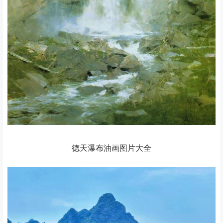
德天瀑布油画图片大全