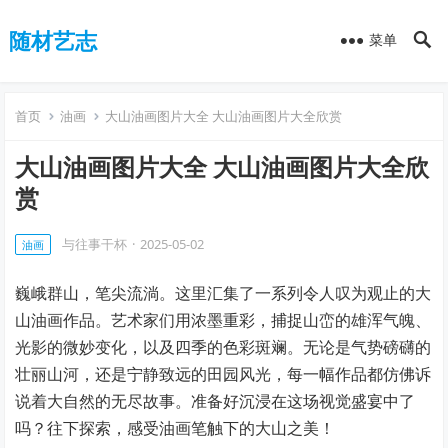
随材艺志
菜单
首页
油画
大山油画图片大全 大山油画图片大全欣赏
大山油画图片大全 大山油画图片大全欣
赏
与往事干杯
·
2025-05-02
油画
巍峨群山，笔尖流淌。这里汇集了一系列令人叹为观止的大
山油画作品。艺术家们用浓墨重彩，捕捉山峦的雄浑气魄、
光影的微妙变化，以及四季的色彩斑斓。无论是气势磅礴的
壮丽山河，还是宁静致远的田园风光，每一幅作品都仿佛诉
说着大自然的无尽故事。准备好沉浸在这场视觉盛宴中了
吗？往下探索，感受油画笔触下的大山之美！