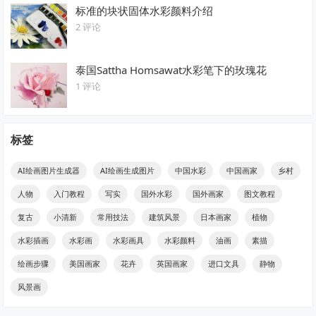
标准的块状固体水彩颜料介绍
2 评论
泰国Sattha Homsawat水彩笔下的玫瑰花
1 评论
标签
AI绘画图片生成器
AI绘画生成图片
中国水彩
中国画家
乡村
人物
入门教程
写实
国外水彩
国外画家
图文教程
复古
小清新
常用技法
建筑风景
日本画家
植物
水彩插画
水彩画
水彩画具
水彩颜料
油画
素描
绘画步骤
美国画家
花卉
英国画家
进口文具
静物
风景画