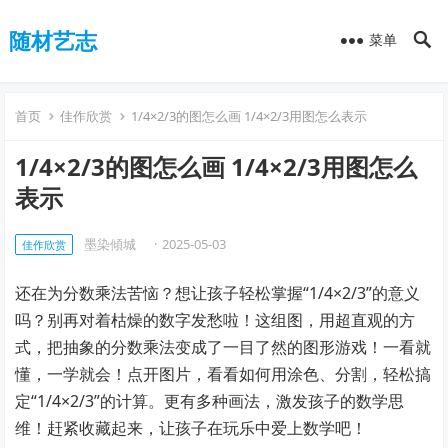
随材艺志
菜单
首页
佳作欣赏
1/4×2/3的图怎么画 1/4×2/3用图怎么表示
1/4×2/3的图怎么画 1/4×2/3用图怎么
表示
墨染傾城ゞ
·
2025-05-03
佳作欣赏
还在为分数乘法苦恼？想让孩子轻松掌握“1/4×2/3”的意义
吗？别再对着枯燥的数字发愁啦！这组图，用超直观的方
式，把抽象的分数乘法变成了一目了然的图形游戏！一看就
懂，一学就会！点开图片，看看如何用涂色、分割，轻松搞
定“1/4×2/3”的计算。更有多种画法，激发孩子的数学思
维！赶紧收藏起来，让孩子在玩乐中爱上数学吧！