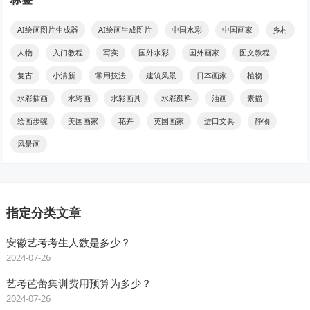
AI绘画图片生成器
AI绘画生成图片
中国水彩
中国画家
乡村
人物
入门教程
写实
国外水彩
国外画家
图文教程
复古
小清新
常用技法
建筑风景
日本画家
植物
水彩插画
水彩画
水彩画具
水彩颜料
油画
素描
绘画步骤
美国画家
花卉
英国画家
进口文具
静物
风景画
指定分类文章
安徽艺考考生人数是多少？
2024-07-26
艺考芭蕾集训费用预算为多少？
2024-07-26