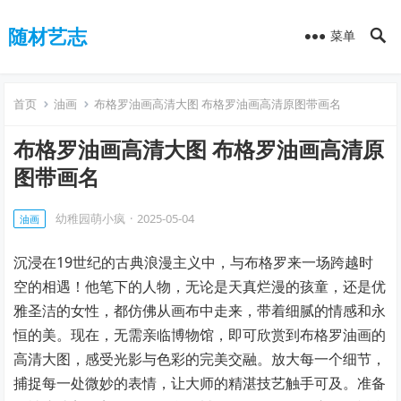
随材艺志
菜单
首页
油画
布格罗油画高清大图 布格罗油画高清原图带画名
布格罗油画高清大图 布格罗油画高清原
图带画名
幼稚园萌小疯
·
2025-05-04
油画
沉浸在19世纪的古典浪漫主义中，与布格罗来一场跨越时
空的相遇！他笔下的人物，无论是天真烂漫的孩童，还是优
雅圣洁的女性，都仿佛从画布中走来，带着细腻的情感和永
恒的美。现在，无需亲临博物馆，即可欣赏到布格罗油画的
高清大图，感受光影与色彩的完美交融。放大每一个细节，
捕捉每一处微妙的表情，让大师的精湛技艺触手可及。准备