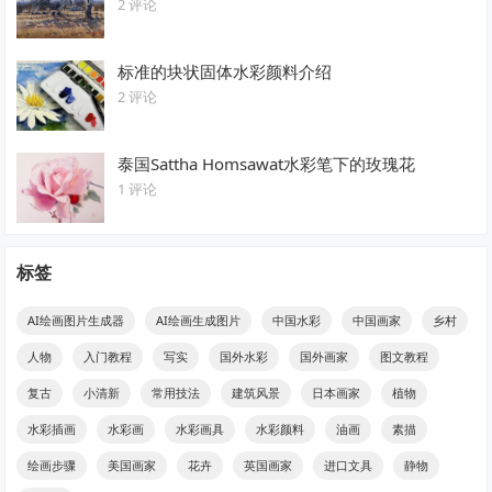
2 评论
标准的块状固体水彩颜料介绍
2 评论
泰国Sattha Homsawat水彩笔下的玫瑰花
1 评论
标签
AI绘画图片生成器
AI绘画生成图片
中国水彩
中国画家
乡村
人物
入门教程
写实
国外水彩
国外画家
图文教程
复古
小清新
常用技法
建筑风景
日本画家
植物
水彩插画
水彩画
水彩画具
水彩颜料
油画
素描
绘画步骤
美国画家
花卉
英国画家
进口文具
静物