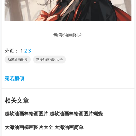
动漫油画图片
分页：
1
2
3
动漫油画图片
动漫油画图片大全
宛若颜倾
相关文章
超软油画棒绘画图片 超软油画棒绘画图片蝴蝶
大海油画棒画图片大全 大海油画简单