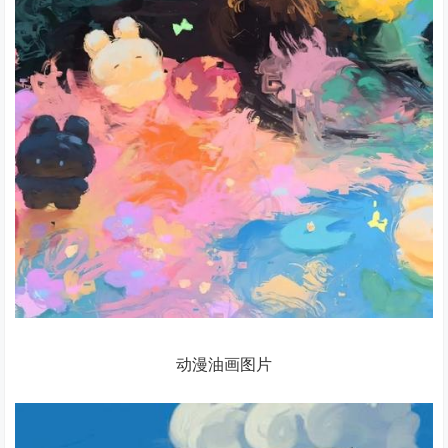
动漫油画图片