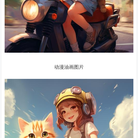
动漫油画图片