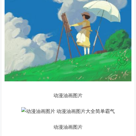
动漫油画图片
动漫油画图片