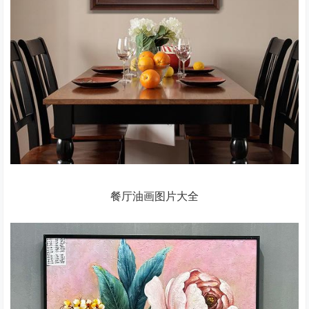
餐厅油画图片大全