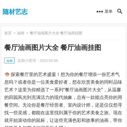
随材艺志
菜单
首页
油画
餐厅油画图片大全 餐厅油画挂图
餐厅油画图片大全 餐厅油画挂图
盐焗小星球
·
2025-05-06
油画
探索餐厅里的艺术盛宴！想为你的餐厅增添一份艺术气
息吗？或者你是一位美食爱好者，想在欣赏美食的同时品味
艺术？这里为你精选了一系列“餐厅油画图片大全”，从温馨
的田园风光到充满活力的现代抽象，总有一款能点亮你的用
餐空间。无论你是餐厅经营者、室内设计师，还是仅仅想寻
找一些灵感，都能在这里找到属于你的艺术美食之旅。现在
就开始滚动你的鼠标，让这些充满色彩和故事的油画，带你