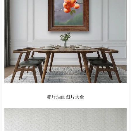
餐厅油画图片大全