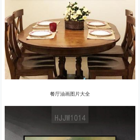
餐厅油画图片大全