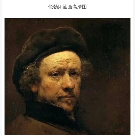
伦勃朗油画高清图