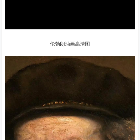
伦勃朗油画高清图