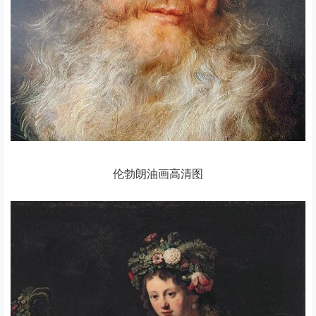
伦勃朗油画高清图