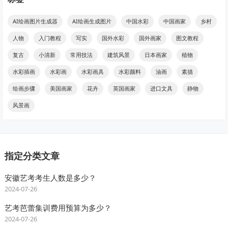
AI绘画图片生成器
AI绘画生成图片
中国水彩
中国画家
乡村
人物
入门教程
写实
国外水彩
国外画家
图文教程
复古
小清新
常用技法
建筑风景
日本画家
植物
水彩插画
水彩画
水彩画具
水彩颜料
油画
素描
绘画步骤
美国画家
花卉
英国画家
进口文具
静物
风景画
指定分类文章
安徽艺考考生人数是多少？
2024-07-26
艺考芭蕾集训费用预算为多少？
2024-07-26