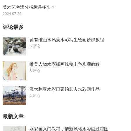
美术艺考满分指标是多少？
2024-07-26
评论最多
黄有维山水风景水彩写生绘画步骤教程
3 评论
唯美人物水彩插画线稿上色步骤教程
3 评论
澳大利亚水彩画家约瑟夫水彩画作品
2 评论
最新文章
水彩画入门教程，清新风格水彩画过程图