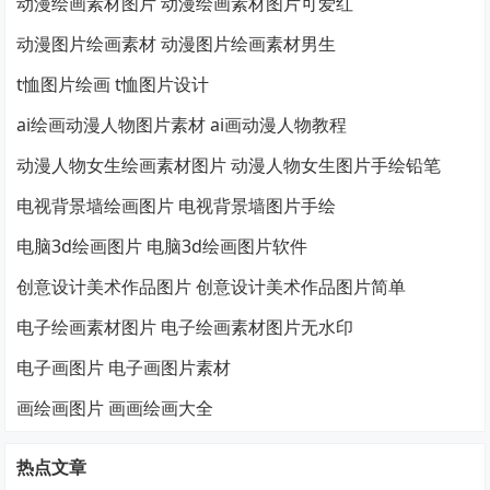
动漫绘画素材图片 动漫绘画素材图片可爱红
动漫图片绘画素材 动漫图片绘画素材男生
t恤图片绘画 t恤图片设计
ai绘画动漫人物图片素材 ai画动漫人物教程
动漫人物女生绘画素材图片 动漫人物女生图片手绘铅笔
电视背景墙绘画图片 电视背景墙图片手绘
电脑3d绘画图片 电脑3d绘画图片软件
创意设计美术作品图片 创意设计美术作品图片简单
电子绘画素材图片 电子绘画素材图片无水印
电子画图片 电子画图片素材
画绘画图片 画画绘画大全
热点文章