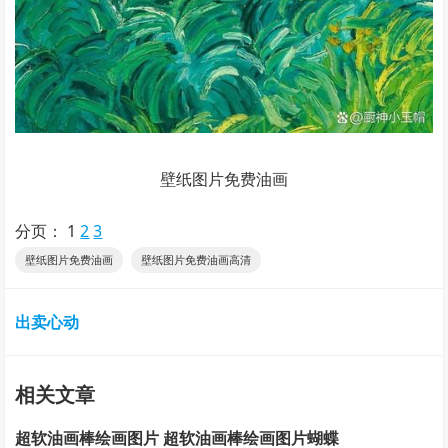
壁纸图片免费油画
分页：
1
2
3
壁纸图片免费油画
壁纸图片免费油画高清
出卖心动
相关文章
超软油画棒绘画图片 超软油画棒绘画图片蝴蝶