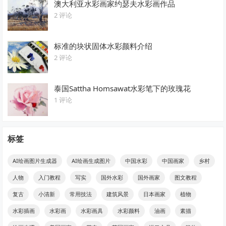
澳大利亚水彩画家约瑟夫水彩画作品
2 评论
标准的块状固体水彩颜料介绍
2 评论
泰国Sattha Homsawat水彩笔下的玫瑰花
1 评论
标签
AI绘画图片生成器
AI绘画生成图片
中国水彩
中国画家
乡村
人物
入门教程
写实
国外水彩
国外画家
图文教程
复古
小清新
常用技法
建筑风景
日本画家
植物
水彩插画
水彩画
水彩画具
水彩颜料
油画
素描