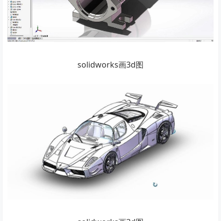
solidworks画3d图