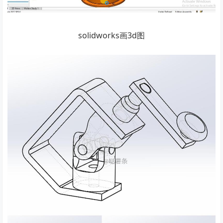
solidworks画3d图