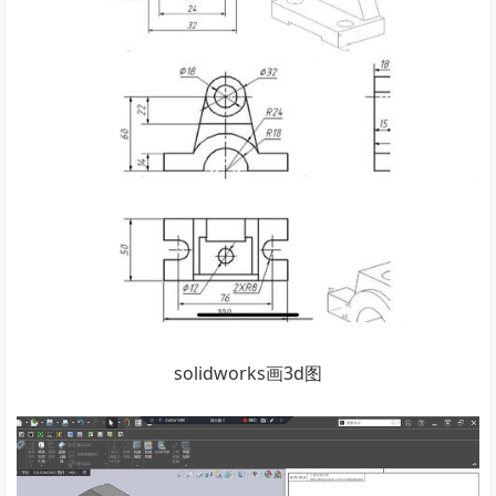
solidworks画3d图