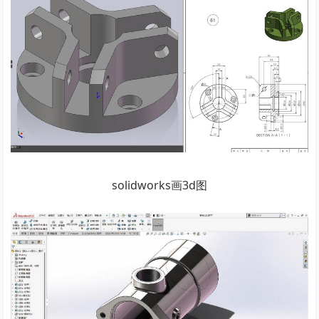
solidworks画3d图