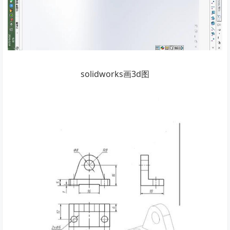
solidworks画3d图