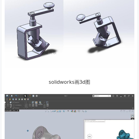
solidworks画3d图