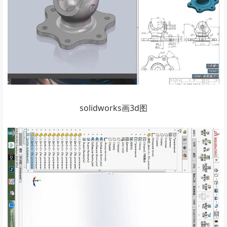
solidworks画3d图