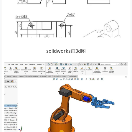
solidworks画3d图