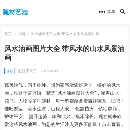
随材艺志
菜单
首页
油画
风水油画图片大全 带风水的山水风景油画
风水油画图片大全 带风水的山水风景油
画
煎饼果果子
·
2025-05-08
油画
藏风纳气，画里乾坤。想为家宅增添好运？一幅好的风水
画，胜过千言万语。精选“风水油画图片大全”，涵盖山水、
花鸟、人物等多种题材，每一笔都蕴含着吉祥寓意。助您：
催旺财运：流水生财，山稳人安。 化煞挡灾：镇宅辟邪，
护佑平安。 提升运势：家和业兴，福泽绵长。现在就来欣
赏这些风水油画，为您的生活注入更多正能量！点击查看，