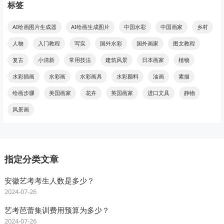
标签
AI绘画图片生成器
AI绘画生成图片
中国水彩
中国画家
乡村
人物
入门教程
写实
国外水彩
国外画家
图文教程
复古
小清新
常用技法
建筑风景
日本画家
植物
水彩插画
水彩画
水彩画具
水彩颜料
油画
素描
绘画步骤
美国画家
花卉
英国画家
进口文具
静物
风景画
指定分类文章
安徽艺考考生人数是多少？
2024-07-26
艺考芭蕾集训费用预算为多少？
2024-07-26