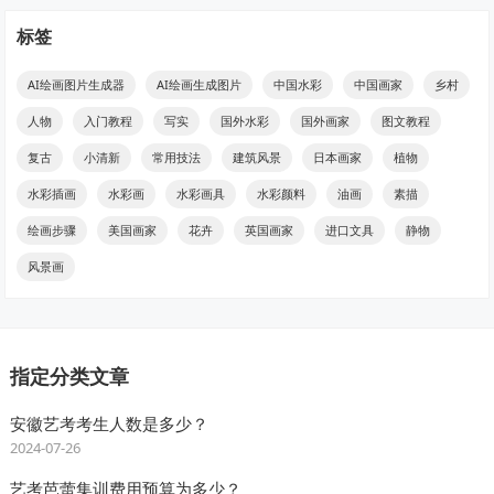
标签
AI绘画图片生成器
AI绘画生成图片
中国水彩
中国画家
乡村
人物
入门教程
写实
国外水彩
国外画家
图文教程
复古
小清新
常用技法
建筑风景
日本画家
植物
水彩插画
水彩画
水彩画具
水彩颜料
油画
素描
绘画步骤
美国画家
花卉
英国画家
进口文具
静物
风景画
指定分类文章
安徽艺考考生人数是多少？
2024-07-26
艺考芭蕾集训费用预算为多少？