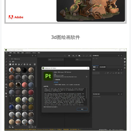
3d图绘画软件