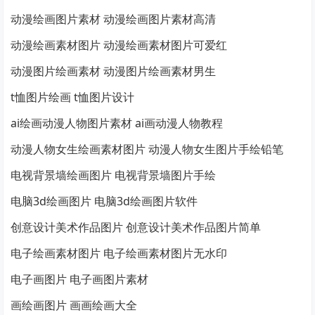
动漫绘画图片素材 动漫绘画图片素材高清
动漫绘画素材图片 动漫绘画素材图片可爱红
动漫图片绘画素材 动漫图片绘画素材男生
t恤图片绘画 t恤图片设计
ai绘画动漫人物图片素材 ai画动漫人物教程
动漫人物女生绘画素材图片 动漫人物女生图片手绘铅笔
电视背景墙绘画图片 电视背景墙图片手绘
电脑3d绘画图片 电脑3d绘画图片软件
创意设计美术作品图片 创意设计美术作品图片简单
电子绘画素材图片 电子绘画素材图片无水印
电子画图片 电子画图片素材
画绘画图片 画画绘画大全