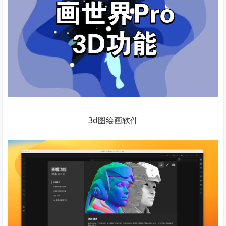
3d图绘画软件