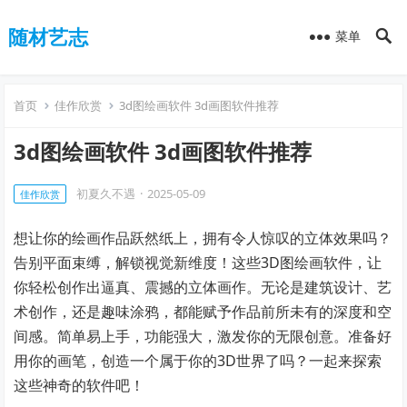
随材艺志
菜单
首页
佳作欣赏
3d图绘画软件 3d画图软件推荐
3d图绘画软件 3d画图软件推荐
初夏久不遇
·
2025-05-09
佳作欣赏
想让你的绘画作品跃然纸上，拥有令人惊叹的立体效果吗？
告别平面束缚，解锁视觉新维度！这些3D图绘画软件，让
你轻松创作出逼真、震撼的立体画作。无论是建筑设计、艺
术创作，还是趣味涂鸦，都能赋予作品前所未有的深度和空
间感。简单易上手，功能强大，激发你的无限创意。准备好
用你的画笔，创造一个属于你的3D世界了吗？一起来探索
这些神奇的软件吧！