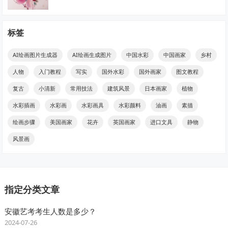
标签
AI绘画图片生成器
AI绘画生成图片
中国水彩
中国画家
乡村
人物
入门教程
写实
国外水彩
国外画家
图文教程
复古
小清新
常用技法
建筑风景
日本画家
植物
水彩插画
水彩画
水彩画具
水彩颜料
油画
素描
绘画步骤
美国画家
花卉
英国画家
进口文具
静物
风景画
指定分类文章
安徽艺考考生人数是多少？
2024-07-26