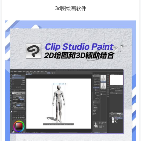
3d图绘画软件