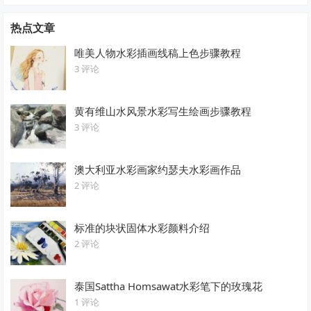
热点文章
唯美人物水彩插画线稿上色步骤教程
3 评论
黄有维山水风景水彩写生绘画步骤教程
3 评论
澳大利亚水彩画家约瑟夫水彩画作品
2 评论
标准的块状固体水彩颜料介绍
2 评论
泰国Sattha Homsawat水彩笔下的玫瑰花
1 评论