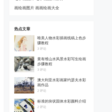
画绘画图片 画画绘画大全
热点文章
唯美人物水彩插画线稿上色步
骤教程
3 评论
黄有维山水风景水彩写生绘画
步骤教程
3 评论
澳大利亚水彩画家约瑟夫水彩
画作品
2 评论
标准的块状固体水彩颜料介绍
2 评论