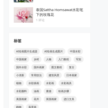
泰国Sattha Homsawat水彩笔
下的玫瑰花
1 评论
标签
AI绘画图片生成器
AI绘画生成图片
中国水彩
中国画家
乡村
人物
入门教程
写实
国外水彩
国外画家
图文教程
复古
小清新
常用技法
建筑风景
日本画家
植物
水彩插画
水彩画
水彩画具
水彩颜料
油画
素描
绘画步骤
美国画家
花卉
英国画家
进口文具
静物
风景画