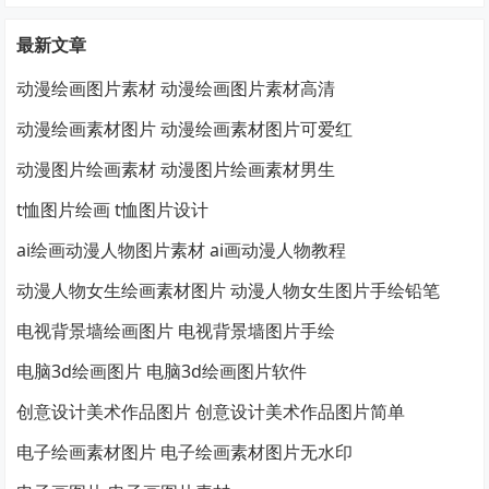
最新文章
动漫绘画图片素材 动漫绘画图片素材高清
动漫绘画素材图片 动漫绘画素材图片可爱红
动漫图片绘画素材 动漫图片绘画素材男生
t恤图片绘画 t恤图片设计
ai绘画动漫人物图片素材 ai画动漫人物教程
动漫人物女生绘画素材图片 动漫人物女生图片手绘铅笔
电视背景墙绘画图片 电视背景墙图片手绘
电脑3d绘画图片 电脑3d绘画图片软件
创意设计美术作品图片 创意设计美术作品图片简单
电子绘画素材图片 电子绘画素材图片无水印