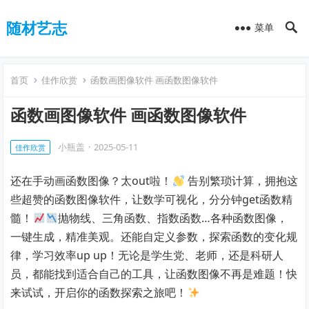
随材艺志
菜单
首页
佳作欣赏
函数画图像软件 画函数图像软件
函数画图像软件 画函数图像软件
小瓶盖
·
2025-05-11
佳作欣赏
还在手动画函数图像？太out啦！
告别繁琐计算，拥抱这
些超赞的函数图像软件，让数学可视化，分分钟get函数精
髓！
抛物线、三角函数、指数函数…各种函数图像，
一键生成，精准美观。还能自定义参数，探索函数的变化规
律，学习效率up up！无论是学生党、老师，还是科研人
员，都能找到适合自己的工具，让函数图像不再是难题！快
来试试，开启你的函数探索之旅吧！