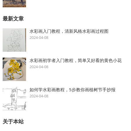
最新文章
水彩画入门教程，清新风格水彩画过程图
2024-04-08
水彩画初学者入门教程，简单又好看的黄色小花
2024-04-08
如何学水彩画教程，5步教你画植树节手抄报
2024-04-08
关于本站