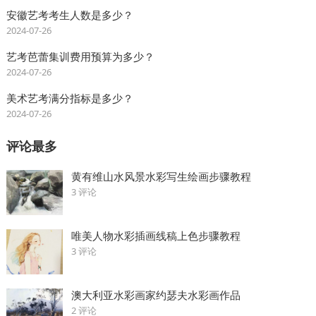
安徽艺考考生人数是多少？
2024-07-26
艺考芭蕾集训费用预算为多少？
2024-07-26
美术艺考满分指标是多少？
2024-07-26
评论最多
黄有维山水风景水彩写生绘画步骤教程
3 评论
唯美人物水彩插画线稿上色步骤教程
3 评论
澳大利亚水彩画家约瑟夫水彩画作品
2 评论