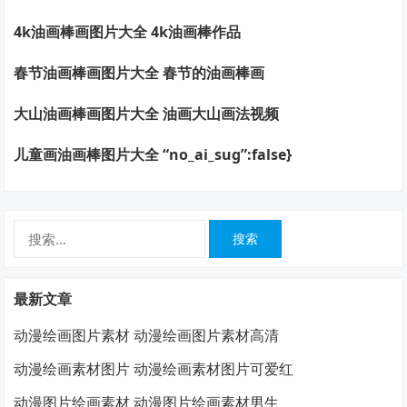
4k油画棒画图片大全 4k油画棒作品
春节油画棒画图片大全 春节的油画棒画
大山油画棒画图片大全 油画大山画法视频
儿童画油画棒图片大全 “no_ai_sug”:false}
搜
索：
最新文章
动漫绘画图片素材 动漫绘画图片素材高清
动漫绘画素材图片 动漫绘画素材图片可爱红
动漫图片绘画素材 动漫图片绘画素材男生