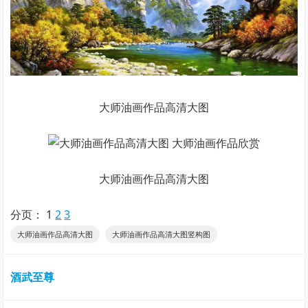
大师油画作品高清大图
大师油画作品高清大图
分页：
1
2
3
大师油画作品高清大图
大师油画作品高清大图竖构图
酒武至尊