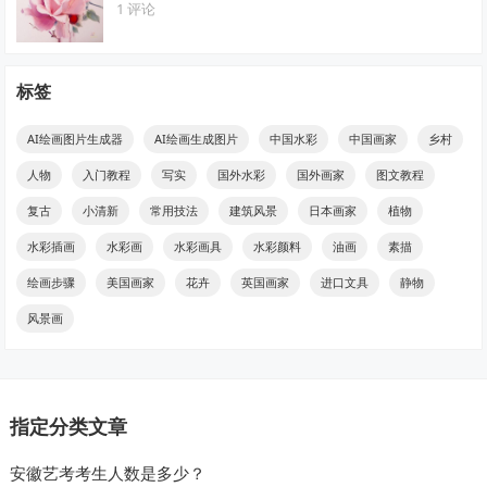
1 评论
标签
AI绘画图片生成器
AI绘画生成图片
中国水彩
中国画家
乡村
人物
入门教程
写实
国外水彩
国外画家
图文教程
复古
小清新
常用技法
建筑风景
日本画家
植物
水彩插画
水彩画
水彩画具
水彩颜料
油画
素描
绘画步骤
美国画家
花卉
英国画家
进口文具
静物
风景画
指定分类文章
安徽艺考考生人数是多少？