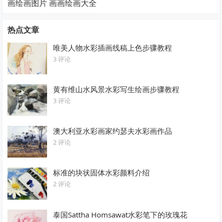
画绘画图片 画画绘画大全
热点文章
唯美人物水彩插画线稿上色步骤教程
3 评论
黄有维山水风景水彩写生绘画步骤教程
3 评论
澳大利亚水彩画家约瑟夫水彩画作品
2 评论
标准的块状固体水彩颜料介绍
2 评论
泰国Sattha Homsawat水彩笔下的玫瑰花