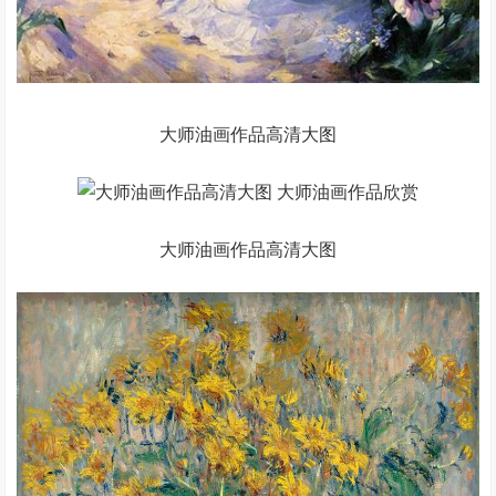
大师油画作品高清大图
大师油画作品高清大图