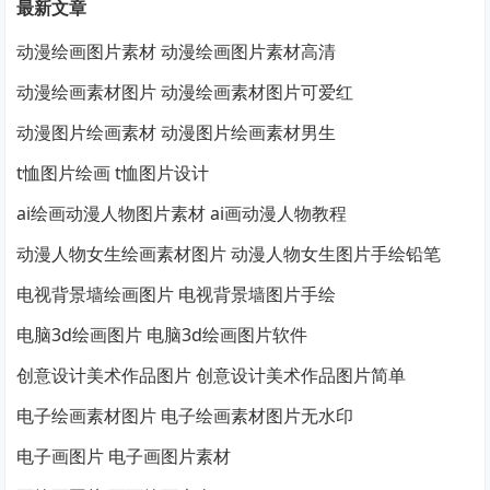
最新文章
动漫绘画图片素材 动漫绘画图片素材高清
动漫绘画素材图片 动漫绘画素材图片可爱红
动漫图片绘画素材 动漫图片绘画素材男生
t恤图片绘画 t恤图片设计
ai绘画动漫人物图片素材 ai画动漫人物教程
动漫人物女生绘画素材图片 动漫人物女生图片手绘铅笔
电视背景墙绘画图片 电视背景墙图片手绘
电脑3d绘画图片 电脑3d绘画图片软件
创意设计美术作品图片 创意设计美术作品图片简单
电子绘画素材图片 电子绘画素材图片无水印
电子画图片 电子画图片素材