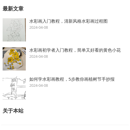
最新文章
水彩画入门教程，清新风格水彩画过程图
2024-04-08
水彩画初学者入门教程，简单又好看的黄色小花
2024-04-08
如何学水彩画教程，5步教你画植树节手抄报
2024-04-08
关于本站