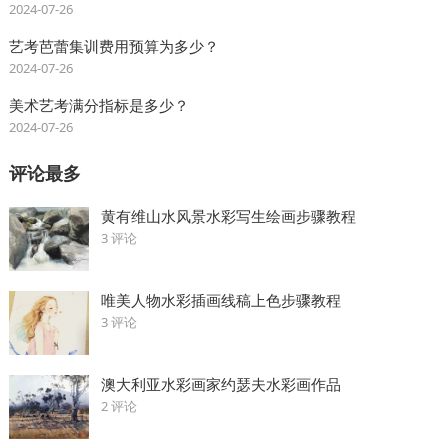
2024-07-26
艺考芭蕾集训费用预算为多少？
2024-07-26
美术艺考满分指标是多少？
2024-07-26
评论最多
黄有维山水风景水彩写生绘画步骤教程
3 评论
唯美人物水彩插画线稿上色步骤教程
3 评论
澳大利亚水彩画家约瑟夫水彩画作品
2 评论