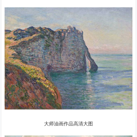
大师油画作品高清大图