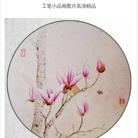
工笔小品画图片高清精品