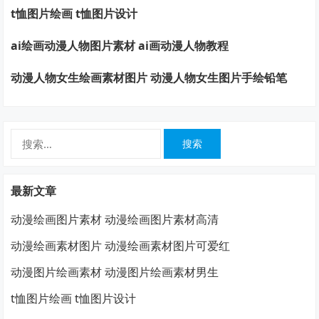
t恤图片绘画 t恤图片设计
ai绘画动漫人物图片素材 ai画动漫人物教程
动漫人物女生绘画素材图片 动漫人物女生图片手绘铅笔
搜
索：
最新文章
动漫绘画图片素材 动漫绘画图片素材高清
动漫绘画素材图片 动漫绘画素材图片可爱红
动漫图片绘画素材 动漫图片绘画素材男生
t恤图片绘画 t恤图片设计