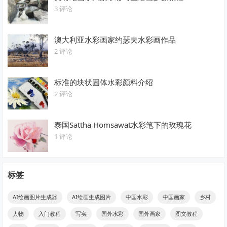
3 评论
澳大利亚水彩画家约瑟夫水彩画作品
2 评论
标准的块状固体水彩颜料介绍
2 评论
泰国Sattha Homsawat水彩笔下的玫瑰花
1 评论
标签
AI绘画图片生成器
AI绘画生成图片
中国水彩
中国画家
乡村
人物
入门教程
写实
国外水彩
国外画家
图文教程