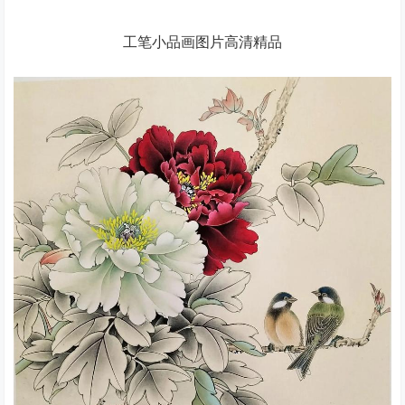
工笔小品画图片高清精品