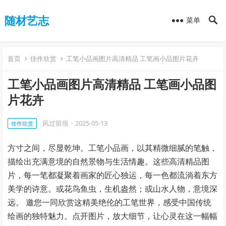
随材艺志
菜单
首页
佳作欣赏
工笔小品画图片高清精品 工笔画小品图片花卉
工笔小品画图片高清精品 工笔画小品图
片花卉
风过留痕
·
2025-05-13
佳作欣赏
方寸之间，尽显乾坤。工笔小品画，以其精微细腻的笔触，
描绘出充满意境的自然景物与生活情趣。这些高清精品图
片，每一笔都凝聚着画家的匠心独运，每一色都流淌着东方
美学的诗意。或花鸟鱼虫，生机盎然；或山水人物，意境深
远。 邀您一同欣赏这精美绝伦的工笔世界，感受中国传统
绘画的独特魅力。点开图片，放大细节，让心灵在这一幅幅