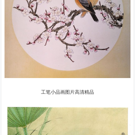
工笔小品画图片高清精品