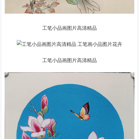
工笔小品画图片高清精品
工笔小品画图片高清精品