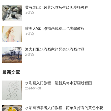
黄有维山水风景水彩写生绘画步骤教程
3 评论
唯美人物水彩插画线稿上色步骤教程
3 评论
澳大利亚水彩画家约瑟夫水彩画作品
2 评论
最新文章
水彩画入门教程，清新风格水彩画过程图
2024-04-08
水彩画初学者入门教程，简单又好看的黄色小花