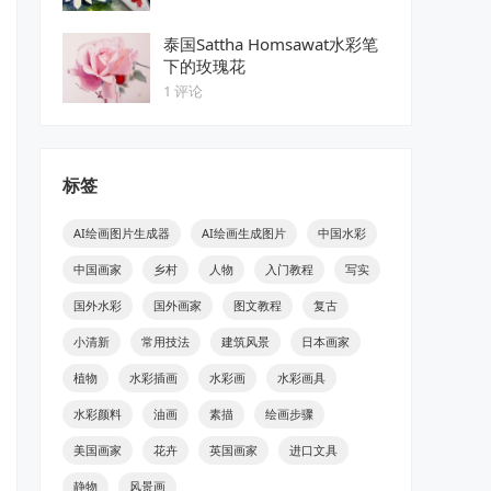
泰国Sattha Homsawat水彩笔
下的玫瑰花
1 评论
标签
AI绘画图片生成器
AI绘画生成图片
中国水彩
中国画家
乡村
人物
入门教程
写实
国外水彩
国外画家
图文教程
复古
小清新
常用技法
建筑风景
日本画家
植物
水彩插画
水彩画
水彩画具
水彩颜料
油画
素描
绘画步骤
美国画家
花卉
英国画家
进口文具
静物
风景画