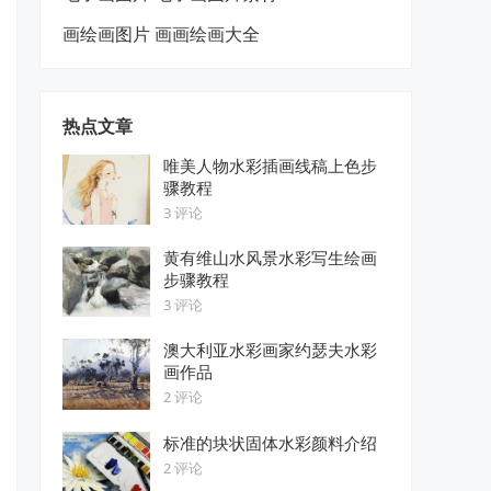
画绘画图片 画画绘画大全
热点文章
唯美人物水彩插画线稿上色步
骤教程
3 评论
黄有维山水风景水彩写生绘画
步骤教程
3 评论
澳大利亚水彩画家约瑟夫水彩
画作品
2 评论
标准的块状固体水彩颜料介绍
2 评论