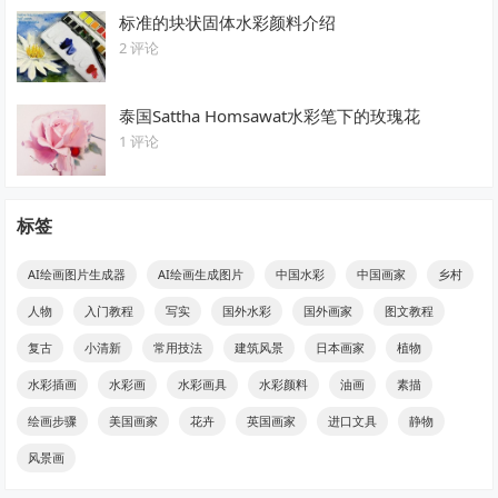
标准的块状固体水彩颜料介绍
2 评论
泰国Sattha Homsawat水彩笔下的玫瑰花
1 评论
标签
AI绘画图片生成器
AI绘画生成图片
中国水彩
中国画家
乡村
人物
入门教程
写实
国外水彩
国外画家
图文教程
复古
小清新
常用技法
建筑风景
日本画家
植物
水彩插画
水彩画
水彩画具
水彩颜料
油画
素描
绘画步骤
美国画家
花卉
英国画家
进口文具
静物
风景画