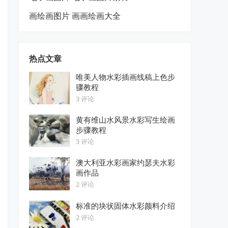
画绘画图片 画画绘画大全
热点文章
唯美人物水彩插画线稿上色步
骤教程
3 评论
黄有维山水风景水彩写生绘画
步骤教程
3 评论
澳大利亚水彩画家约瑟夫水彩
画作品
2 评论
标准的块状固体水彩颜料介绍
2 评论