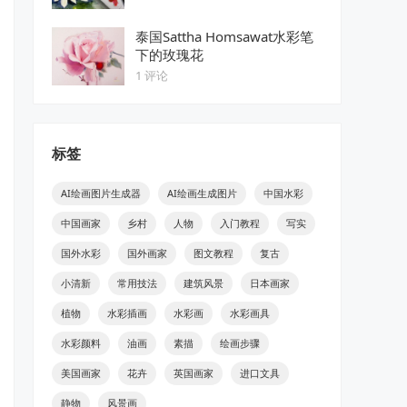
泰国Sattha Homsawat水彩笔
下的玫瑰花
1 评论
标签
AI绘画图片生成器
AI绘画生成图片
中国水彩
中国画家
乡村
人物
入门教程
写实
国外水彩
国外画家
图文教程
复古
小清新
常用技法
建筑风景
日本画家
植物
水彩插画
水彩画
水彩画具
水彩颜料
油画
素描
绘画步骤
美国画家
花卉
英国画家
进口文具
静物
风景画