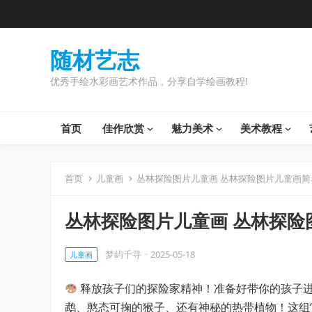
随材艺志
优秀手绘水彩画艺术作品，分享自学绘画教程!
首页
佳作欣赏
魅力美术
美术教程
首页
儿童画
丛林探险图片儿童画 丛林探险图片儿童画简
丛林探险图片儿童画 丛林探险
梦屿千寻
·
2025-05-18
儿童画
释放孩子们的探险家精神！准备好带你的孩子
鹉、憨态可掬的猴子、还有神秘的热带植物！这组