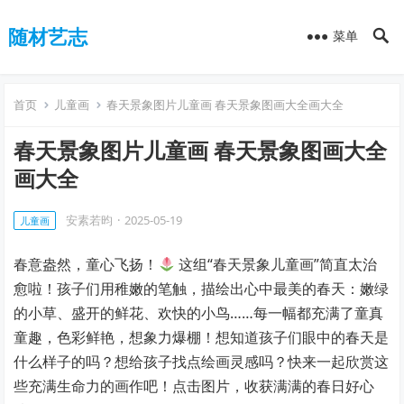
随材艺志
菜单
首页
儿童画
春天景象图片儿童画 春天景象图画大全画大全
春天景象图片儿童画 春天景象图画大全
画大全
安素若昀
·
2025-05-19
儿童画
春意盎然，童心飞扬！
这组“春天景象儿童画”简直太治
愈啦！孩子们用稚嫩的笔触，描绘出心中最美的春天：嫩绿
的小草、盛开的鲜花、欢快的小鸟……每一幅都充满了童真
童趣，色彩鲜艳，想象力爆棚！想知道孩子们眼中的春天是
什么样子的吗？想给孩子找点绘画灵感吗？快来一起欣赏这
些充满生命力的画作吧！点击图片，收获满满的春日好心