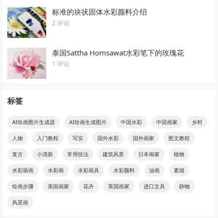
标准的块状固体水彩颜料介绍
2 评论
泰国Sattha Homsawat水彩笔下的玫瑰花
1 评论
标签
AI绘画图片生成器
AI绘画生成图片
中国水彩
中国画家
乡村
人物
入门教程
写实
国外水彩
国外画家
图文教程
复古
小清新
常用技法
建筑风景
日本画家
植物
水彩插画
水彩画
水彩画具
水彩颜料
油画
素描
绘画步骤
美国画家
花卉
英国画家
进口文具
静物
风景画