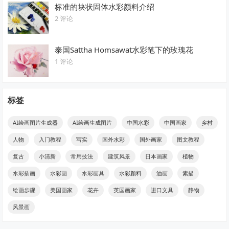
标准的块状固体水彩颜料介绍
2 评论
泰国Sattha Homsawat水彩笔下的玫瑰花
1 评论
标签
AI绘画图片生成器
AI绘画生成图片
中国水彩
中国画家
乡村
人物
入门教程
写实
国外水彩
国外画家
图文教程
复古
小清新
常用技法
建筑风景
日本画家
植物
水彩插画
水彩画
水彩画具
水彩颜料
油画
素描
绘画步骤
美国画家
花卉
英国画家
进口文具
静物
风景画