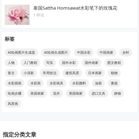
泰国Sattha Homsawat水彩笔下的玫瑰花
1 评论
标签
AI绘画图片生成器
AI绘画生成图片
中国水彩
中国画家
乡村
人物
入门教程
写实
国外水彩
国外画家
图文教程
复古
小清新
常用技法
建筑风景
日本画家
植物
水彩插画
水彩画
水彩画具
水彩颜料
油画
素描
绘画步骤
美国画家
花卉
英国画家
进口文具
静物
风景画
指定分类文章