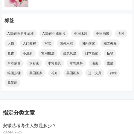
标签
AI绘画图片生成器
AI绘画生成图片
中国水彩
中国画家
乡村
人物
入门教程
写实
国外水彩
国外画家
图文教程
复古
小清新
常用技法
建筑风景
日本画家
植物
水彩插画
水彩画
水彩画具
水彩颜料
油画
素描
绘画步骤
美国画家
花卉
英国画家
进口文具
静物
风景画
指定分类文章
安徽艺考考生人数是多少？
2024-07-26