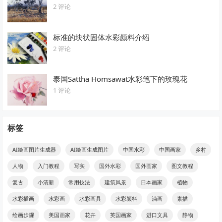
2 评论
标准的块状固体水彩颜料介绍
2 评论
泰国Sattha Homsawat水彩笔下的玫瑰花
1 评论
标签
AI绘画图片生成器
AI绘画生成图片
中国水彩
中国画家
乡村
人物
入门教程
写实
国外水彩
国外画家
图文教程
复古
小清新
常用技法
建筑风景
日本画家
植物
水彩插画
水彩画
水彩画具
水彩颜料
油画
素描
绘画步骤
美国画家
花卉
英国画家
进口文具
静物