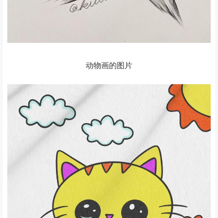
动物画的图片