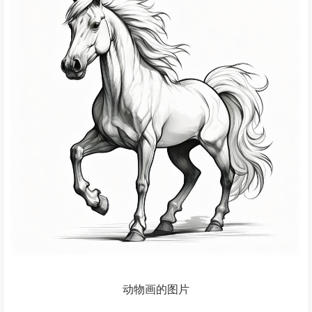
动物画的图片