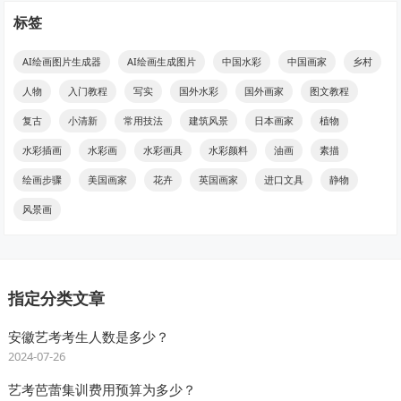
标签
AI绘画图片生成器
AI绘画生成图片
中国水彩
中国画家
乡村
人物
入门教程
写实
国外水彩
国外画家
图文教程
复古
小清新
常用技法
建筑风景
日本画家
植物
水彩插画
水彩画
水彩画具
水彩颜料
油画
素描
绘画步骤
美国画家
花卉
英国画家
进口文具
静物
风景画
指定分类文章
安徽艺考考生人数是多少？
2024-07-26
艺考芭蕾集训费用预算为多少？