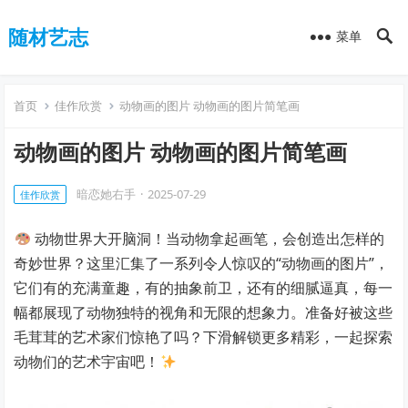
随材艺志
菜单
首页
佳作欣赏
动物画的图片 动物画的图片简笔画
动物画的图片 动物画的图片简笔画
暗恋她右手
·
2025-07-29
佳作欣赏
动物世界大开脑洞！当动物拿起画笔，会创造出怎样的
奇妙世界？这里汇集了一系列令人惊叹的“动物画的图片”，
它们有的充满童趣，有的抽象前卫，还有的细腻逼真，每一
幅都展现了动物独特的视角和无限的想象力。准备好被这些
毛茸茸的艺术家们惊艳了吗？下滑解锁更多精彩，一起探索
动物们的艺术宇宙吧！