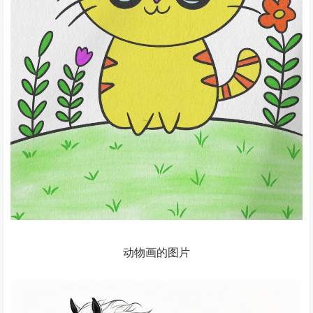
动物画的图片