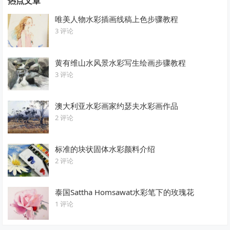
热点文章
唯美人物水彩插画线稿上色步骤教程
3 评论
黄有维山水风景水彩写生绘画步骤教程
3 评论
澳大利亚水彩画家约瑟夫水彩画作品
2 评论
标准的块状固体水彩颜料介绍
2 评论
泰国Sattha Homsawat水彩笔下的玫瑰花
1 评论