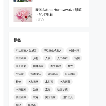
泰国Sattha Homsawat水彩笔
下的玫瑰花
1 评论
标签
AI绘画图片生成器
AI绘画生成图片
中国水彩
中国画家
乡村
人物
入门教程
写实
国外水彩
国外画家
图文教程
复古
小清新
常用技法
建筑风景
日本画家
植物
水彩插画
水彩画
水彩画具
水彩颜料
油画
素描
绘画步骤
美国画家
花卉
英国画家
进口文具
静物
风景画