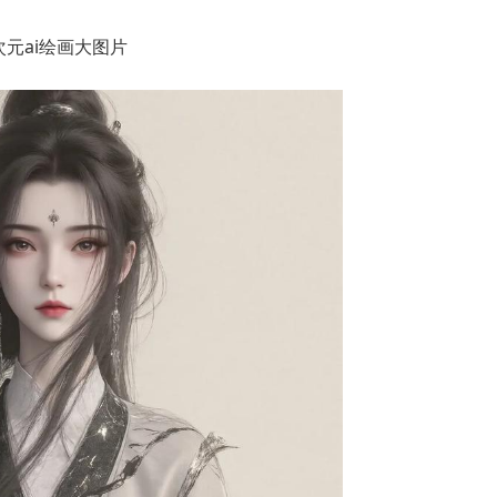
次元ai绘画大图片