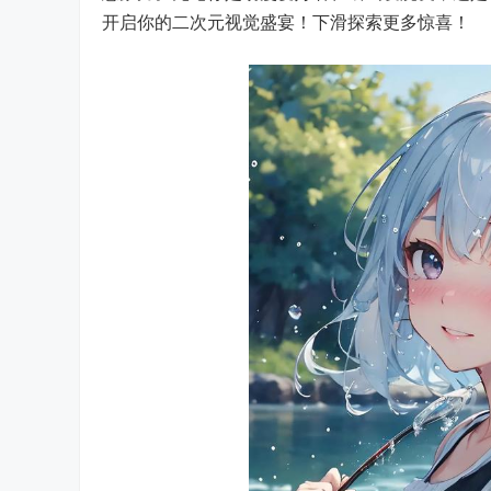
开启你的二次元视觉盛宴！下滑探索更多惊喜！