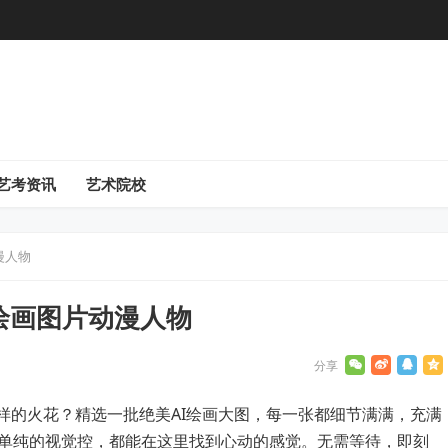
艺考资讯
艺术院校
漫人物
i绘画图片动漫人物
怎样的火花？精选一批绝美AI绘画大图，每一张都细节满满，充满
单纯的视觉控，都能在这里找到心动的感觉。无需等待，即刻