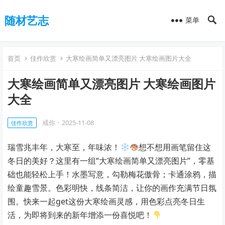
随材艺志
菜单
首页
佳作欣赏
大寒绘画简单又漂亮图片 大寒绘画图片大全
大寒绘画简单又漂亮图片 大寒绘画图片
大全
戒你
·
2025-11-08
佳作欣赏
瑞雪兆丰年，大寒至，年味浓！
想不想用画笔留住这
冬日的美好？这里有一组“大寒绘画简单又漂亮图片”，零基
础也能轻松上手！水墨写意，勾勒梅花傲骨；卡通涂鸦，描
绘童趣雪景。色彩明快，线条简洁，让你的画作充满节日氛
围。快来一起get这份大寒绘画灵感，用色彩点亮冬日生
活，为即将到来的新年增添一份喜悦吧！