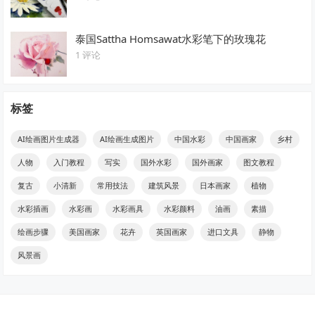
泰国Sattha Homsawat水彩笔下的玫瑰花
1 评论
标签
AI绘画图片生成器
AI绘画生成图片
中国水彩
中国画家
乡村
人物
入门教程
写实
国外水彩
国外画家
图文教程
复古
小清新
常用技法
建筑风景
日本画家
植物
水彩插画
水彩画
水彩画具
水彩颜料
油画
素描
绘画步骤
美国画家
花卉
英国画家
进口文具
静物
风景画