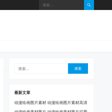
搜
索：
最新文章
动漫绘画图片素材 动漫绘画图片素材高清
动漫绘画素材图片 动漫绘画素材图片可爱