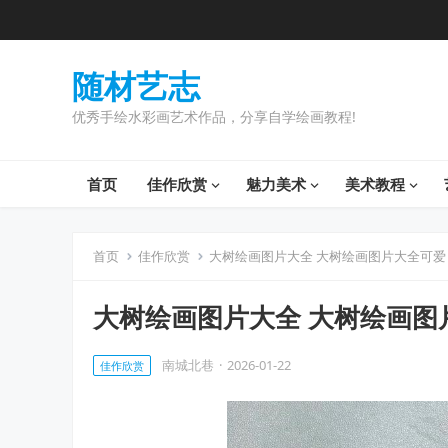
随材艺志
优秀手绘水彩画艺术作品，分享自学绘画教程!
首页
佳作欣赏
魅力美术
美术教程
首页
佳作欣赏
大树绘画图片大全 大树绘画图片大全可爱
大树绘画图片大全 大树绘画图
南城北巷
·
2026-01-22
佳作欣赏