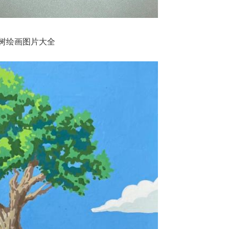
树绘画图片大全