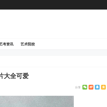
艺考资讯
艺术院校
片大全可爱