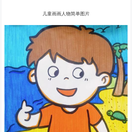
儿童画画人物简单图片