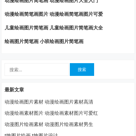
动漫绘画图片简笔画 动漫绘画图片大全入门
动漫绘画简笔画图片 动漫绘画简笔画图片可爱
儿童绘画图片简笔画 儿童绘画图片简笔画大全
绘画图片简笔画 小班绘画图片简笔画
搜
索：
最新文章
动漫绘画图片素材 动漫绘画图片素材高清
动漫绘画素材图片 动漫绘画素材图片可爱红
动漫图片绘画素材 动漫图片绘画素材男生
t恤图片绘画 t恤图片设计