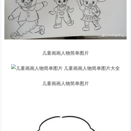
儿童画画人物简单图片
儿童画画人物简单图片