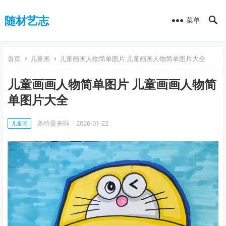
随材艺志
菜单
首页
儿童画
儿童画画人物简单图片 儿童画画人物简单图片大全
儿童画画人物简单图片 儿童画画人物简
单图片大全
奥特曼来啦
·
2026-01-22
儿童画