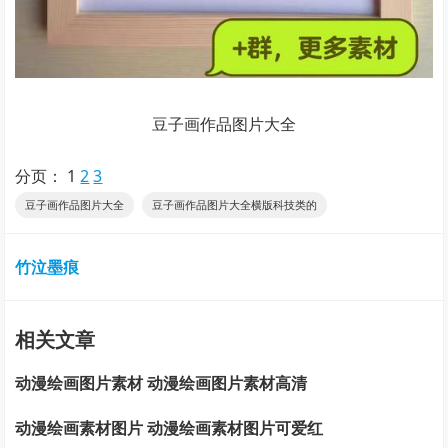
豆子画作品图片大全
分页：
1
2
3
豆子画作品图片大全
豆子画作品图片大全横版科技类的
竹泣墨痕
相关文章
动漫绘画图片素材 动漫绘画图片素材高清
动漫绘画素材图片 动漫绘画素材图片可爱红