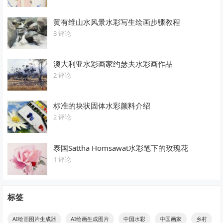
黄有维山水风景水彩写生绘画步骤教程
3 评论
澳大利亚水彩画家约瑟夫水彩画作品
2 评论
标准的块状固体水彩颜料介绍
2 评论
泰国Sattha Homsawat水彩笔下的玫瑰花
1 评论
标签
AI绘画图片生成器
AI绘画生成图片
中国水彩
中国画家
乡村