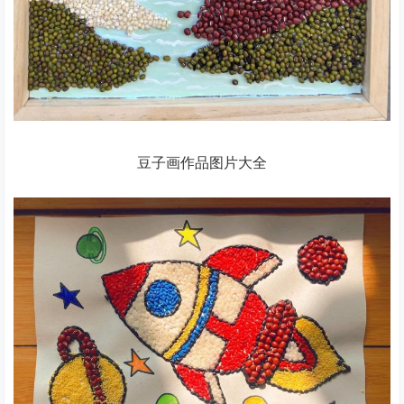
豆子画作品图片大全