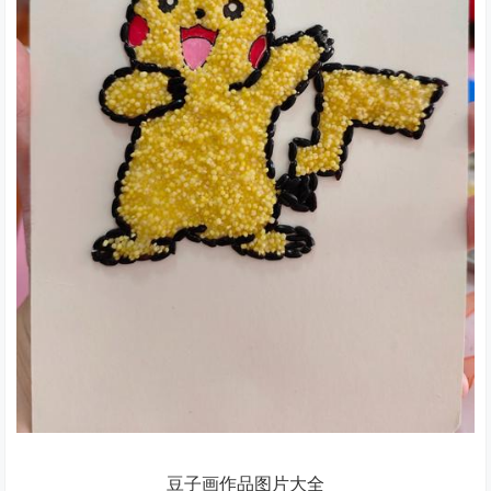
豆子画作品图片大全