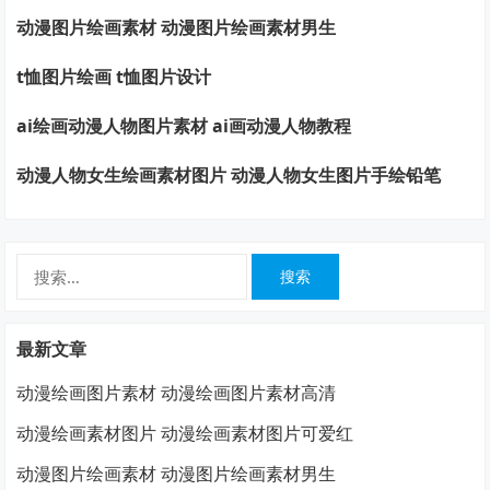
动漫图片绘画素材 动漫图片绘画素材男生
t恤图片绘画 t恤图片设计
ai绘画动漫人物图片素材 ai画动漫人物教程
动漫人物女生绘画素材图片 动漫人物女生图片手绘铅笔
搜
索：
最新文章
动漫绘画图片素材 动漫绘画图片素材高清
动漫绘画素材图片 动漫绘画素材图片可爱红
动漫图片绘画素材 动漫图片绘画素材男生