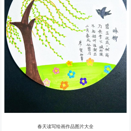
春天读写绘画作品图片大全