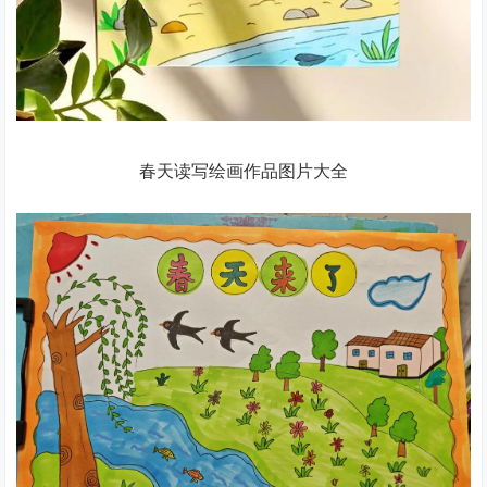
春天读写绘画作品图片大全