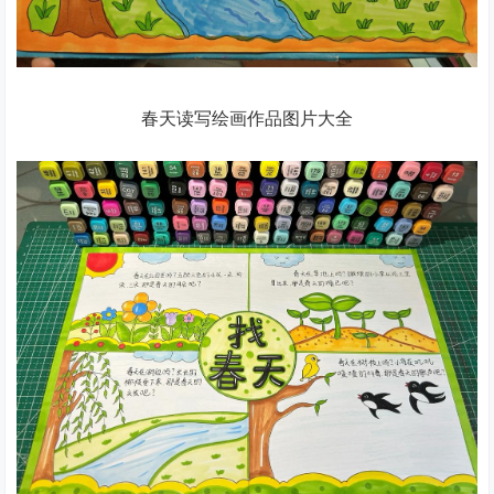
春天读写绘画作品图片大全