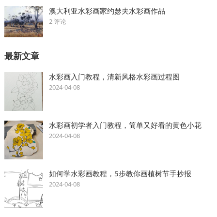
澳大利亚水彩画家约瑟夫水彩画作品
2 评论
最新文章
水彩画入门教程，清新风格水彩画过程图
2024-04-08
水彩画初学者入门教程，简单又好看的黄色小花
2024-04-08
如何学水彩画教程，5步教你画植树节手抄报
2024-04-08