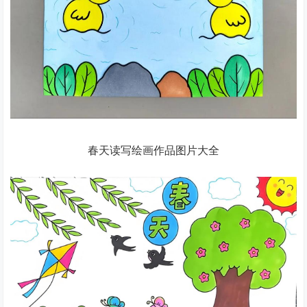
春天读写绘画作品图片大全