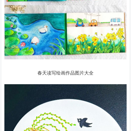
春天读写绘画作品图片大全