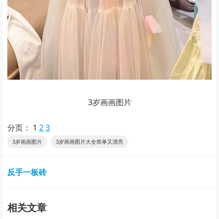
3岁画画图片
分页：
1
2
3
3岁画画图片
3岁画画图片大全简单又漂亮
反手一板砖
相关文章