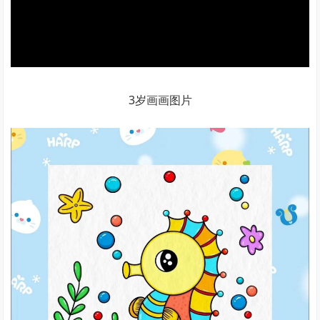
3岁画画图片