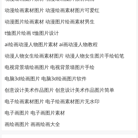
动漫绘画素材图片 动漫绘画素材图片可爱红
动漫图片绘画素材 动漫图片绘画素材男生
t恤图片绘画 t恤图片设计
ai绘画动漫人物图片素材 ai画动漫人物教程
动漫人物女生绘画素材图片 动漫人物女生图片手绘铅笔
电视背景墙绘画图片 电视背景墙图片手绘
电脑3d绘画图片 电脑3d绘画图片软件
创意设计美术作品图片 创意设计美术作品图片简单
电子绘画素材图片 电子绘画素材图片无水印
电子画图片 电子画图片素材
画绘画图片 画画绘画大全