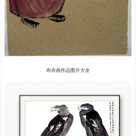
布衣画作品图片大全