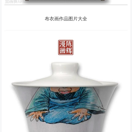
布衣画作品图片大全