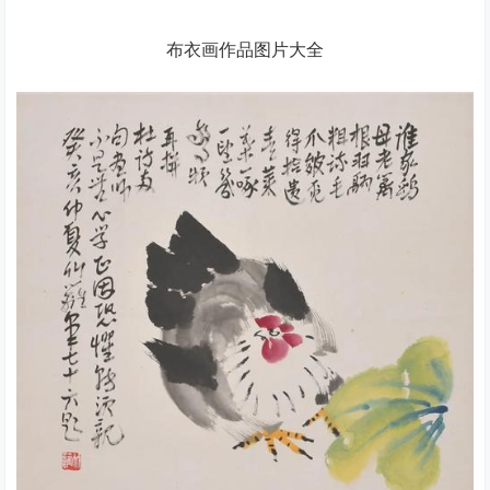
布衣画作品图片大全