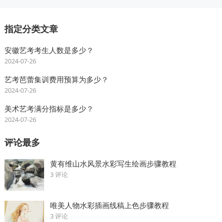
指定分类文章
安徽艺考考生人数是多少？
2024-07-26
艺考芭蕾集训费用预算为多少？
2024-07-26
美术艺考满分指标是多少？
2024-07-26
评论最多
黄有维山水风景水彩写生绘画步骤教程
3 评论
唯美人物水彩插画线稿上色步骤教程
3 评论