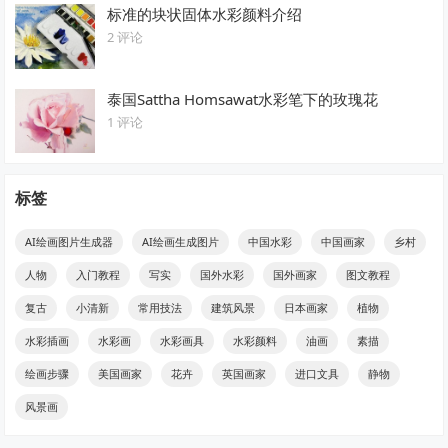
标准的块状固体水彩颜料介绍
2 评论
泰国Sattha Homsawat水彩笔下的玫瑰花
1 评论
标签
AI绘画图片生成器
AI绘画生成图片
中国水彩
中国画家
乡村
人物
入门教程
写实
国外水彩
国外画家
图文教程
复古
小清新
常用技法
建筑风景
日本画家
植物
水彩插画
水彩画
水彩画具
水彩颜料
油画
素描
绘画步骤
美国画家
花卉
英国画家
进口文具
静物
风景画