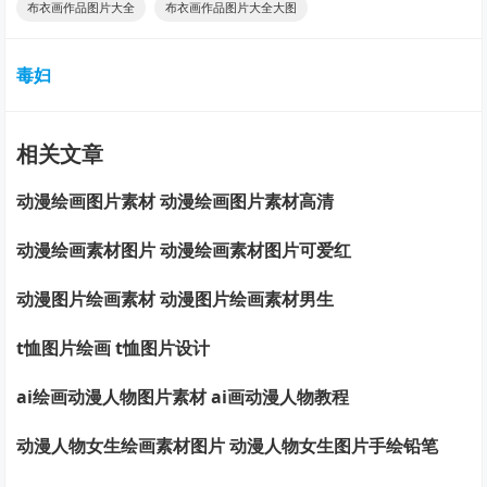
布衣画作品图片大全
布衣画作品图片大全大图
毒妇
相关文章
动漫绘画图片素材 动漫绘画图片素材高清
动漫绘画素材图片 动漫绘画素材图片可爱红
动漫图片绘画素材 动漫图片绘画素材男生
t恤图片绘画 t恤图片设计
ai绘画动漫人物图片素材 ai画动漫人物教程
动漫人物女生绘画素材图片 动漫人物女生图片手绘铅笔