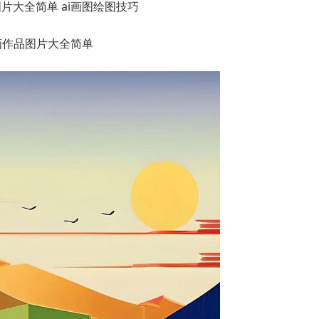
绘画作品图片大全简单