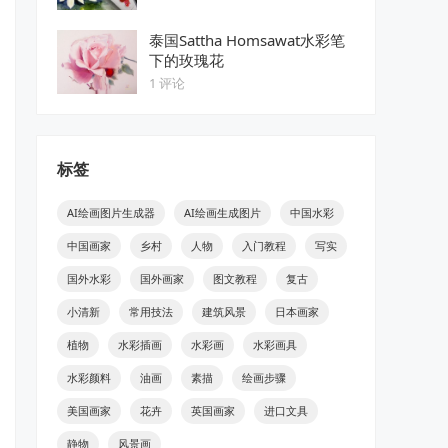
泰国Sattha Homsawat水彩笔
下的玫瑰花
1 评论
标签
AI绘画图片生成器
AI绘画生成图片
中国水彩
中国画家
乡村
人物
入门教程
写实
国外水彩
国外画家
图文教程
复古
小清新
常用技法
建筑风景
日本画家
植物
水彩插画
水彩画
水彩画具
水彩颜料
油画
素描
绘画步骤
美国画家
花卉
英国画家
进口文具
静物
风景画