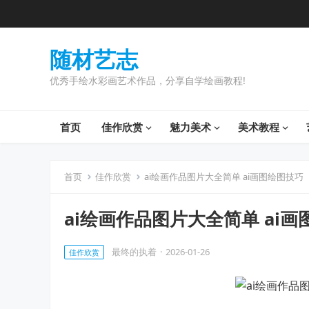
随材艺志
优秀手绘水彩画艺术作品，分享自学绘画教程!
首页
佳作欣赏
魅力美术
美术教程
首页
佳作欣赏
ai绘画作品图片大全简单 ai画图绘图技巧
ai绘画作品图片大全简单 ai
最终的执着
·
2026-01-26
佳作欣赏