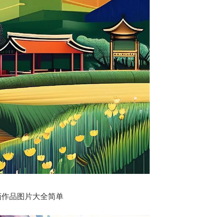
绘画作品图片大全简单