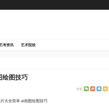
艺考资讯
艺术院校
画图绘图技巧