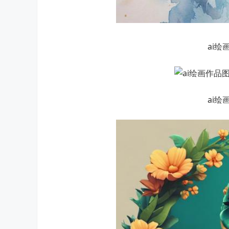
ai
ai