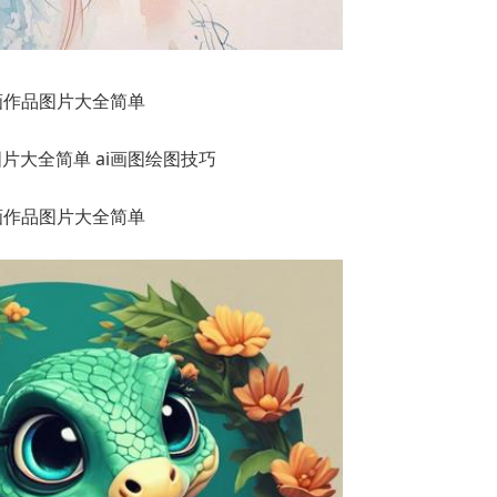
绘画作品图片大全简单
绘画作品图片大全简单