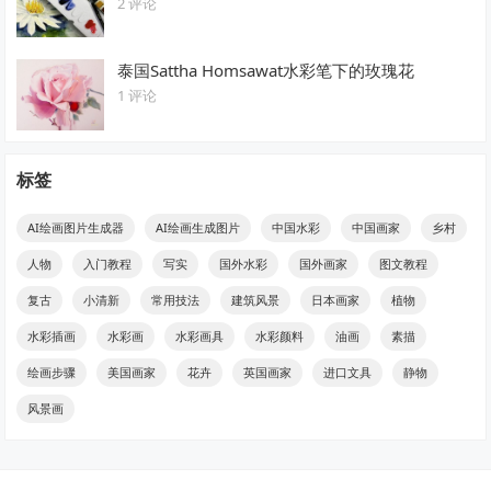
2 评论
泰国Sattha Homsawat水彩笔下的玫瑰花
1 评论
标签
AI绘画图片生成器
AI绘画生成图片
中国水彩
中国画家
乡村
人物
入门教程
写实
国外水彩
国外画家
图文教程
复古
小清新
常用技法
建筑风景
日本画家
植物
水彩插画
水彩画
水彩画具
水彩颜料
油画
素描
绘画步骤
美国画家
花卉
英国画家
进口文具
静物
风景画