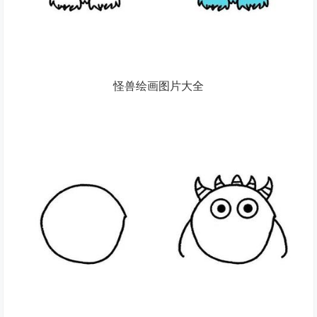
怪兽绘画图片大全