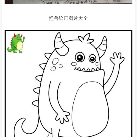
怪兽绘画图片大全