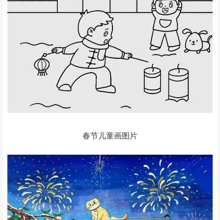
春节儿童画图片