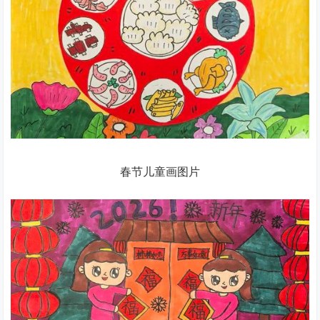
春节儿童画图片