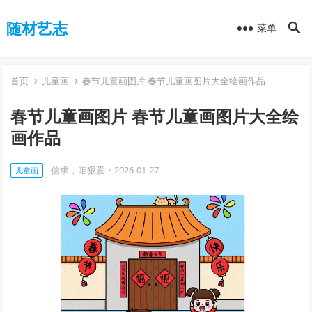
随材艺志
菜单
首页
儿童画
春节儿童画图片 春节儿童画图片大全绘画作品
春节儿童画图片 春节儿童画图片大全绘
画作品
信求，咱狠爱
·
2026-01-27
儿童画