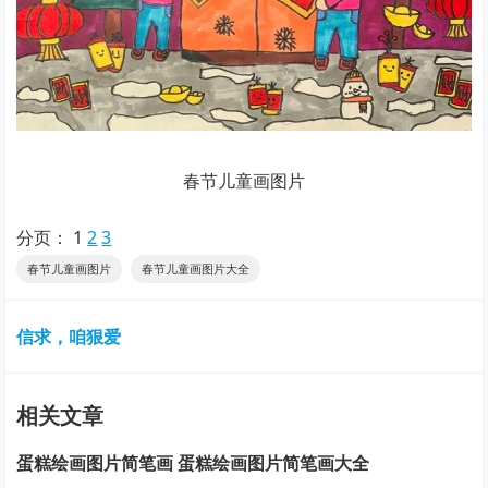
春节儿童画图片
分页：
1
2
3
春节儿童画图片
春节儿童画图片大全
信求，咱狠爱
相关文章
蛋糕绘画图片简笔画 蛋糕绘画图片简笔画大全