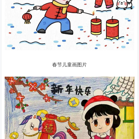
春节儿童画图片