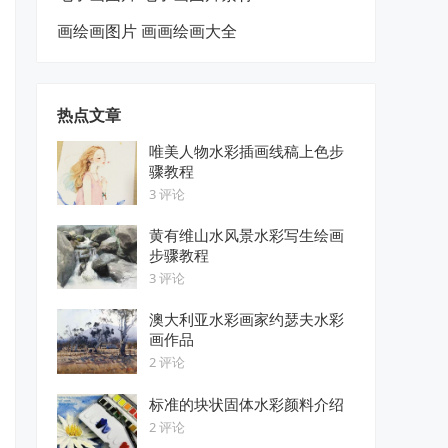
画绘画图片 画画绘画大全
热点文章
唯美人物水彩插画线稿上色步
骤教程
3 评论
黄有维山水风景水彩写生绘画
步骤教程
3 评论
澳大利亚水彩画家约瑟夫水彩
画作品
2 评论
标准的块状固体水彩颜料介绍
2 评论