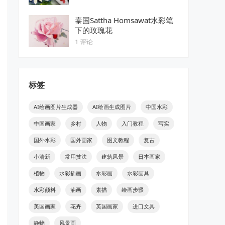
泰国Sattha Homsawat水彩笔
下的玫瑰花
1 评论
标签
AI绘画图片生成器
AI绘画生成图片
中国水彩
中国画家
乡村
人物
入门教程
写实
国外水彩
国外画家
图文教程
复古
小清新
常用技法
建筑风景
日本画家
植物
水彩插画
水彩画
水彩画具
水彩颜料
油画
素描
绘画步骤
美国画家
花卉
英国画家
进口文具
静物
风景画