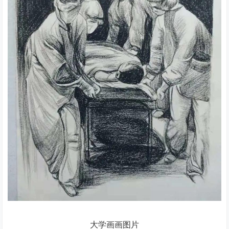
大学画画图片