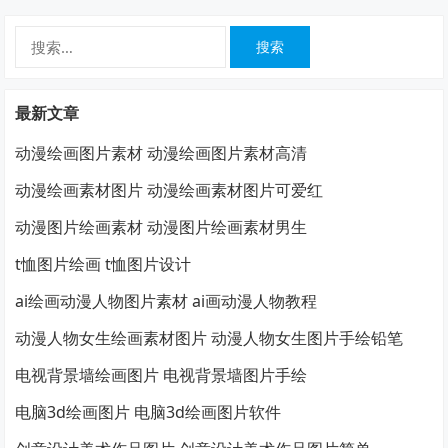
搜
索：
最新文章
动漫绘画图片素材 动漫绘画图片素材高清
动漫绘画素材图片 动漫绘画素材图片可爱红
动漫图片绘画素材 动漫图片绘画素材男生
t恤图片绘画 t恤图片设计
ai绘画动漫人物图片素材 ai画动漫人物教程
动漫人物女生绘画素材图片 动漫人物女生图片手绘铅笔
电视背景墙绘画图片 电视背景墙图片手绘
电脑3d绘画图片 电脑3d绘画图片软件