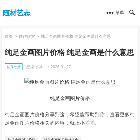
随材艺志
菜单
首页
佳作欣赏
纯足金画图片价格 纯足金画是什么意思
纯足金画图片价格 纯足金画是什么意思
墨染傾城ゞ
·
2026-01-27
佳作欣赏
纯足金画图片价格
纯足金画图片价格分享到这，希望能帮助到你，查看更多纯
足金画图片价格相关的内容，就上小乖乖。
纯足金画图片价格
纯足金画图片价格大全