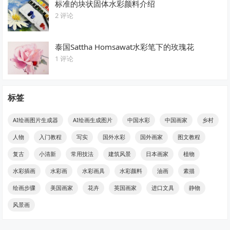
标准的块状固体水彩颜料介绍
2 评论
泰国Sattha Homsawat水彩笔下的玫瑰花
1 评论
标签
AI绘画图片生成器
AI绘画生成图片
中国水彩
中国画家
乡村
人物
入门教程
写实
国外水彩
国外画家
图文教程
复古
小清新
常用技法
建筑风景
日本画家
植物
水彩插画
水彩画
水彩画具
水彩颜料
油画
素描
绘画步骤
美国画家
花卉
英国画家
进口文具
静物
风景画