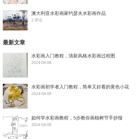
澳大利亚水彩画家约瑟夫水彩画作品
2 评论
最新文章
水彩画入门教程，清新风格水彩画过程图
2024-04-08
水彩画初学者入门教程，简单又好看的黄色小花
2024-04-08
如何学水彩画教程，5步教你画植树节手抄报
2024-04-08