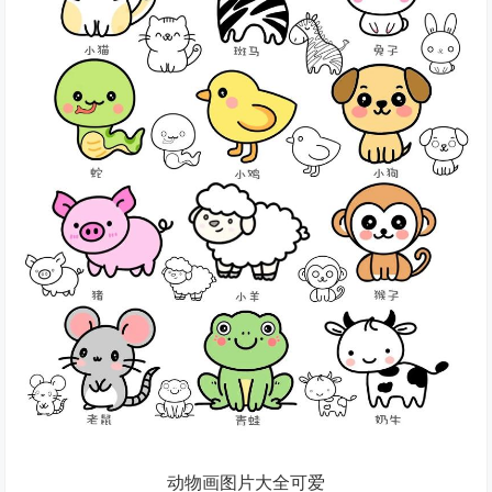
动物画图片大全可爱