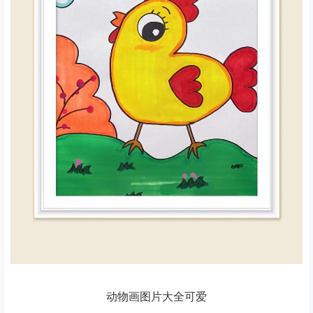
动物画图片大全可爱