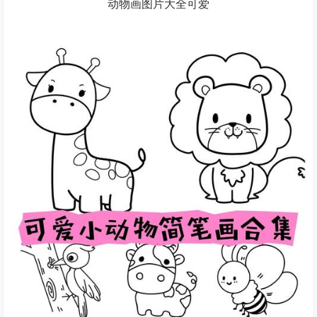
动物画图片大全可爱