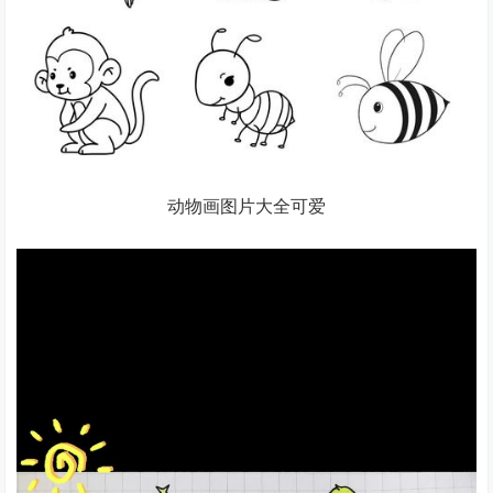
动物画图片大全可爱