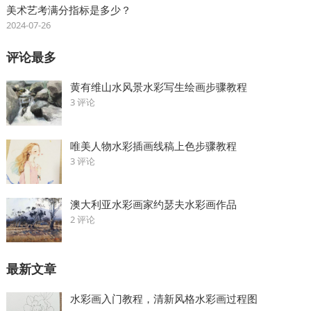
美术艺考满分指标是多少？
2024-07-26
评论最多
黄有维山水风景水彩写生绘画步骤教程
3 评论
唯美人物水彩插画线稿上色步骤教程
3 评论
澳大利亚水彩画家约瑟夫水彩画作品
2 评论
最新文章
水彩画入门教程，清新风格水彩画过程图