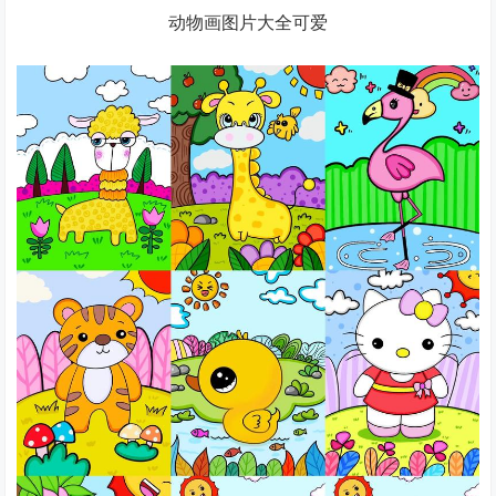
动物画图片大全可爱