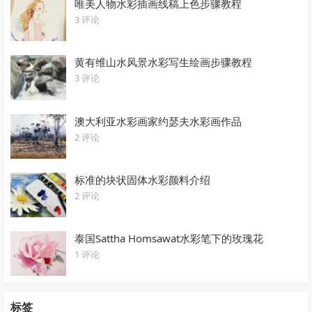
唯美人物水彩插画线稿上色步骤教程
3 评论
黄有维山水风景水彩写生绘画步骤教程
3 评论
澳大利亚水彩画家约瑟夫水彩画作品
2 评论
标准的块状固体水彩颜料介绍
2 评论
泰国Sattha Homsawat水彩笔下的玫瑰花
1 评论
标签