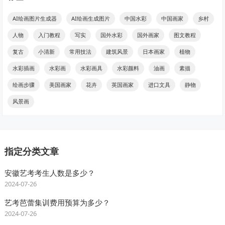
AI绘画图片生成器
AI绘画生成图片
中国水彩
中国画家
乡村
人物
入门教程
写实
国外水彩
国外画家
图文教程
复古
小清新
常用技法
建筑风景
日本画家
植物
水彩插画
水彩画
水彩画具
水彩颜料
油画
素描
绘画步骤
美国画家
花卉
英国画家
进口文具
静物
风景画
指定分类文章
安徽艺考考生人数是多少？
2024-07-26
艺考芭蕾集训费用预算为多少？
2024-07-26