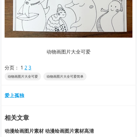
动物画图片大全可爱
分页：
1
2
3
动物画图片大全可爱
动物画图片大全可爱简单
爱上孤独
相关文章
动漫绘画图片素材 动漫绘画图片素材高清