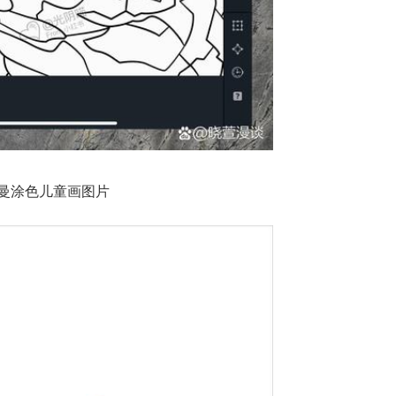
曼涂色儿童画图片