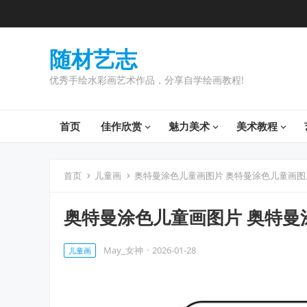
随材艺志
优秀手绘水彩画艺术作品，分享自学绘画教程!
首页
佳作欣赏
魅力美术
美术教程
首页
儿童画
奥特曼涂色儿童画图片 奥特曼涂色儿童画图
奥特曼涂色儿童画图片 奥特曼
May_女神
·
2026-01-28
儿童画