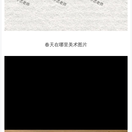
春天在哪里美术图片