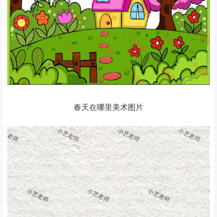
春天在哪里美术图片