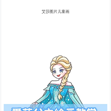
艾莎图片儿童画