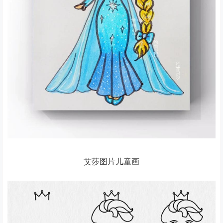
艾莎图片儿童画