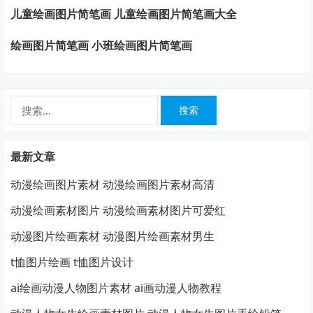
儿童绘画图片简笔画 儿童绘画图片简笔画大全
绘画图片简笔画 小班绘画图片简笔画
搜
索：
最新文章
动漫绘画图片素材 动漫绘画图片素材高清
动漫绘画素材图片 动漫绘画素材图片可爱红
动漫图片绘画素材 动漫图片绘画素材男生
t恤图片绘画 t恤图片设计
ai绘画动漫人物图片素材 ai画动漫人物教程