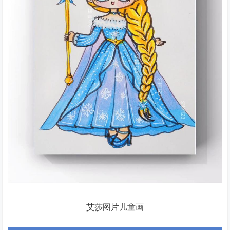
艾莎图片儿童画